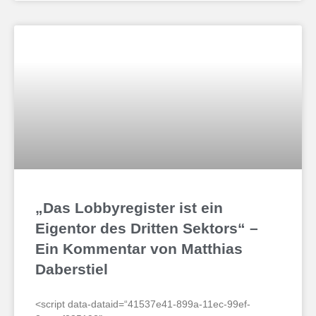
„Das Lobbyregister ist ein
Eigentor des Dritten Sektors“ –
Ein Kommentar von Matthias
Daberstiel
<script data-dataid=“41537e41-899a-11ec-99ef-