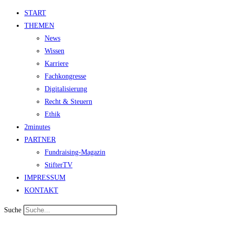
START
THEMEN
News
Wissen
Karriere
Fachkongresse
Digitalisierung
Recht & Steuern
Ethik
2minutes
PARTNER
Fundraising-Magazin
StifterTV
IMPRESSUM
KONTAKT
Suche