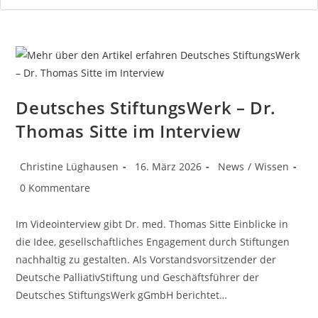
Deutsches StiftungsWerk – Dr.
Thomas Sitte im Interview
Beitrags-
Beitrag
Beitrags-
Christine Lüghausen
16. März 2026
News
/
Wissen
Autor:
veröffentlicht:
Kategorie:
Beitrags-
0 Kommentare
Kommentare:
Im Videointerview gibt Dr. med. Thomas Sitte Einblicke in
die Idee, gesellschaftliches Engagement durch Stiftungen
nachhaltig zu gestalten. Als Vorstandsvorsitzender der
Deutsche PalliativStiftung und Geschäftsführer der
Deutsches StiftungsWerk gGmbH berichtet…